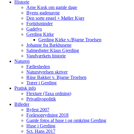
Historie
Arne Kusk om gamle dage
Byens gadenavne
Den sorte engel + Møller Kjær
Fortidsminder
Gadelys
Gerding Kirke
Gerding Kirke v./Bjarne Troelsen
Johanne fra Bækhusene
Salmedigter Klaus Gjerding
Vandværkets historie
Naturen
Fællesheden
Naturstyrelsen skriver
Riise Bakker v. Bjarne Troelsen
Træer i Gerding
Pratisk info
Flexture (Taxa ordning)
Privatlivspolitik
Billeder
Byfest 2007
Forårsoprydning 2018
Gamle fotos af huse i og omkring Gerding
Huse i Gerding
Sct. Hans 2017