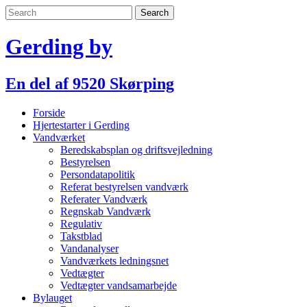
Skip
to
content
Gerding by
En del af 9520 Skørping
Forside
Hjertestarter i Gerding
Vandværket
Beredskabsplan og driftsvejledning
Bestyrelsen
Persondatapolitik
Referat bestyrelsen vandværk
Referater Vandværk
Regnskab Vandværk
Regulativ
Takstblad
Vandanalyser
Vandværkets ledningsnet
Vedtægter
Vedtægter vandsamarbejde
Bylauget