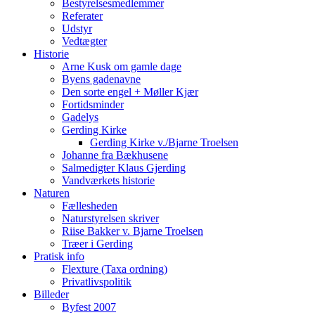
Bestyrelsesmedlemmer
Referater
Udstyr
Vedtægter
Historie
Arne Kusk om gamle dage
Byens gadenavne
Den sorte engel + Møller Kjær
Fortidsminder
Gadelys
Gerding Kirke
Gerding Kirke v./Bjarne Troelsen
Johanne fra Bækhusene
Salmedigter Klaus Gjerding
Vandværkets historie
Naturen
Fællesheden
Naturstyrelsen skriver
Riise Bakker v. Bjarne Troelsen
Træer i Gerding
Pratisk info
Flexture (Taxa ordning)
Privatlivspolitik
Billeder
Byfest 2007