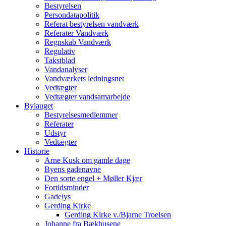
Bestyrelsen
Persondatapolitik
Referat bestyrelsen vandværk
Referater Vandværk
Regnskab Vandværk
Regulativ
Takstblad
Vandanalyser
Vandværkets ledningsnet
Vedtægter
Vedtægter vandsamarbejde
Bylauget
Bestyrelsesmedlemmer
Referater
Udstyr
Vedtægter
Historie
Arne Kusk om gamle dage
Byens gadenavne
Den sorte engel + Møller Kjær
Fortidsminder
Gadelys
Gerding Kirke
Gerding Kirke v./Bjarne Troelsen
Johanne fra Bækhusene