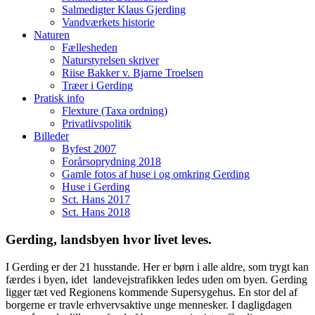
Salmedigter Klaus Gjerding
Vandværkets historie
Naturen
Fællesheden
Naturstyrelsen skriver
Riise Bakker v. Bjarne Troelsen
Træer i Gerding
Pratisk info
Flexture (Taxa ordning)
Privatlivspolitik
Billeder
Byfest 2007
Forårsoprydning 2018
Gamle fotos af huse i og omkring Gerding
Huse i Gerding
Sct. Hans 2017
Sct. Hans 2018
Gerding, landsbyen hvor livet leves.
I Gerding er der 21 husstande. Her er børn i alle aldre, som trygt kan
færdes i byen, idet landevejstrafikken ledes uden om byen. Gerding
ligger tæt ved Regionens kommende Supersygehus. En stor del af
borgerne er travle erhvervsaktive unge mennesker. I dagligdagen