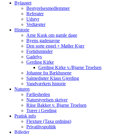
Bylauget
Bestyrelsesmedlemmer
Referater
Udstyr
Vedtægter
Historie
Arne Kusk om gamle dage
Byens gadenavne
Den sorte engel + Møller Kjær
Fortidsminder
Gadelys
Gerding Kirke
Gerding Kirke v./Bjarne Troelsen
Johanne fra Bækhusene
Salmedigter Klaus Gjerding
Vandværkets historie
Naturen
Fællesheden
Naturstyrelsen skriver
Riise Bakker v. Bjarne Troelsen
Træer i Gerding
Pratisk info
Flexture (Taxa ordning)
Privatlivspolitik
Billeder