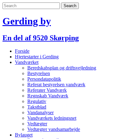
Skip
to
content
Gerding by
En del af 9520 Skørping
Forside
Hjertestarter i Gerding
Vandværket
Beredskabsplan og driftsvejledning
Bestyrelsen
Persondatapolitik
Referat bestyrelsen vandværk
Referater Vandværk
Regnskab Vandværk
Regulativ
Takstblad
Vandanalyser
Vandværkets ledningsnet
Vedtægter
Vedtægter vandsamarbejde
Bylauget