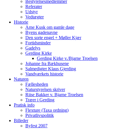
Bestyrelsesmedlemmer
Referater
Udstyr
Vedtægter
Historie
Arne Kusk om gamle dage
Byens gadenavne
Den sorte engel + Møller Kjær
Fortidsminder
Gadelys
Gerding Kirke
Gerding Kirke v./Bjarne Troelsen
Johanne fra Bækhusene
Salmedigter Klaus Gjerding
Vandværkets historie
Naturen
Fællesheden
Naturstyrelsen skriver
Riise Bakker v. Bjarne Troelsen
Træer i Gerding
Pratisk info
Flexture (Taxa ordning)
Privatlivspolitik
Billeder
Byfest 2007