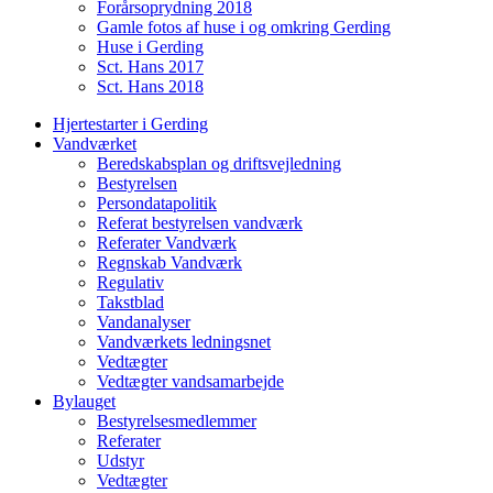
Forårsoprydning 2018
Gamle fotos af huse i og omkring Gerding
Huse i Gerding
Sct. Hans 2017
Sct. Hans 2018
Hjertestarter i Gerding
Vandværket
Beredskabsplan og driftsvejledning
Bestyrelsen
Persondatapolitik
Referat bestyrelsen vandværk
Referater Vandværk
Regnskab Vandværk
Regulativ
Takstblad
Vandanalyser
Vandværkets ledningsnet
Vedtægter
Vedtægter vandsamarbejde
Bylauget
Bestyrelsesmedlemmer
Referater
Udstyr
Vedtægter