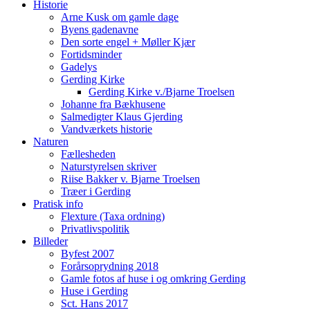
Historie
Arne Kusk om gamle dage
Byens gadenavne
Den sorte engel + Møller Kjær
Fortidsminder
Gadelys
Gerding Kirke
Gerding Kirke v./Bjarne Troelsen
Johanne fra Bækhusene
Salmedigter Klaus Gjerding
Vandværkets historie
Naturen
Fællesheden
Naturstyrelsen skriver
Riise Bakker v. Bjarne Troelsen
Træer i Gerding
Pratisk info
Flexture (Taxa ordning)
Privatlivspolitik
Billeder
Byfest 2007
Forårsoprydning 2018
Gamle fotos af huse i og omkring Gerding
Huse i Gerding
Sct. Hans 2017