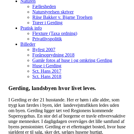
Naturen
Fællesheden
Naturstyrelsen skriver
Riise Bakker v. Bjarne Troelsen
Træer i Gerding
Pratisk info
Flexture (Taxa ordning)
Privatlivspolitik
Billeder
Byfest 2007
Forårsoprydning 2018
Gamle fotos af huse i og omkring Gerding
Huse i Gerding
Sct. Hans 2017
Sct. Hans 2018
Gerding, landsbyen hvor livet leves.
I Gerding er der 21 husstande. Her er børn i alle aldre, som
trygt kan færdes i byen, idet landevejstrafikken ledes uden
om byen. Gerding ligger tæt ved Regionens kommende
Supersygehus. En stor del af borgerne er travle erhvervsaktive
unge mennesker. I dagligdagen overvåges det lille samfund af
byens pensionister. Gerding er et eftertragtet bosted, hvor huse
sjældent er til salg, sker det, sælges husene hurtigt.